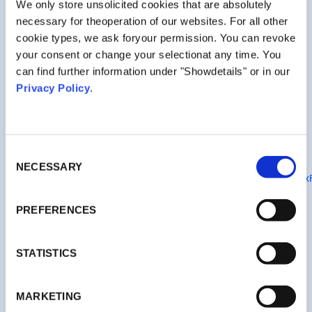
We only store unsolicited cookies that are absolutely
Geschäftsführer: Kolja Mischok, Stephan Böschemeier
necessary for theoperation of our websites. For all other
Handelsregister-Nummer: HRB 170076, Amtsgericht
cookie types, we ask foryour permission. You can revoke
Hamburg
Umsatzsteuer-Identifikationsnummer: DE344546831
your consent or change your selectionat any time. You
can find further information under "Showdetails" or in our
Verantwortlicher i.S.d. § 18 MStV: Kolja Mischok
Privacy Policy
.
Die Angaben in diesem Impressum gelten auch für die
folgenden Online-Auftritte der Wedolo Betriebsgesellschaft
mbH:
• Facebook (
https://www.facebook.com/wedoloplattform/
)
Consent
• YouTube
NECESSARY
Selection
(
https://www.youtube.com/channel/UCvpHEyP75r3w7YCqHKZox
• LinkedIn (
https://www.linkedin.com/company/wedolo/
)
• Instagram
PREFERENCES
(
https://www.instagram.com/wedolo_plattform/
)
STATISTICS
MARKETING