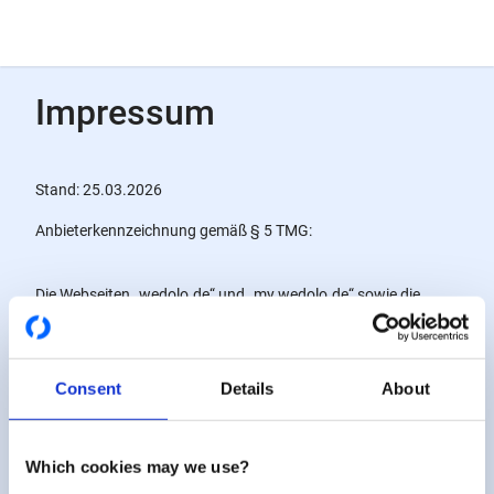
Impressum
Stand: 25.03.2026
Anbieterkennzeichnung gemäß § 5 TMG:
Die Webseiten „wedolo.de“ und „my.wedolo.de“ sowie die
mobile Applikation „Fahrer-App“ sind ein Angebot der:
Wedolo Betriebsgesellschaft mbH
Heidenkampsweg 102
Consent
Details
About
20097 Hamburg
Which cookies may we use?
E-Mail:
kontakt@wedolo.de